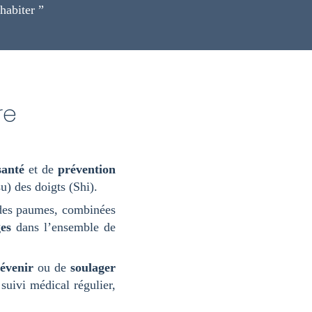
habiter ”
re
santé
et de
prévention
u) des doigts (Shi).
 des paumes, combinées
ges
dans l’ensemble de
évenir
ou de
soulager
uivi médical régulier,