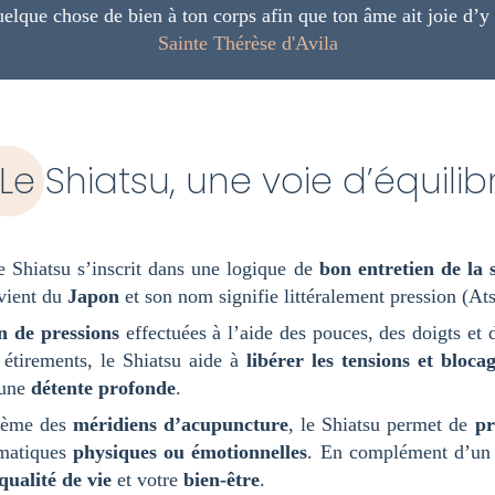
uelque chose de bien à ton corps afin que ton âme ait joie d’y 
Sainte Thérèse d'Avila
Le Shiatsu, une voie d’équilib
 Shiatsu s’inscrit dans une logique de
bon entretien de la 
 vient du
Japon
et son nom signifie littéralement pression (Ats
n de pressions
effectuées à l’aide des pouces, des doigts et
 étirements, le Shiatsu aide à
libérer les tensions et bloca
 une
détente profonde
.
stème des
méridiens d’acupuncture
, le Shiatsu permet de
pr
matiques
physiques ou émotionnelles
. En complément d’un s
qualité de vie
et votre
bien-être
.