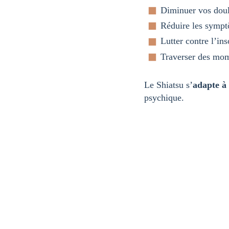
Diminuer vos doul
Réduire les symp
Lutter contre l’in
Traverser des mome
Le Shiatsu s’
adapte
à
psychique.