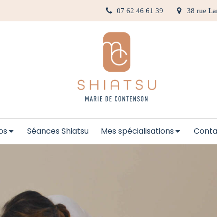
07 62 46 61 39
38 rue La
os
Séances Shiatsu
Mes spécialisations
Conta